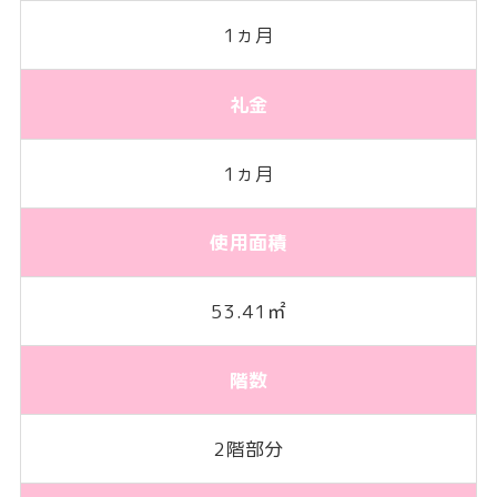
1ヵ月
礼金
1ヵ月
使用面積
53.41㎡
階数
2階部分