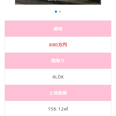
価格
880万
円
間取り
4LDK
土地面積
156.12㎡