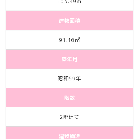
133.49㎡
建物面積
91.16㎡
築年月
昭和59年
階数
2階建て
建物構造