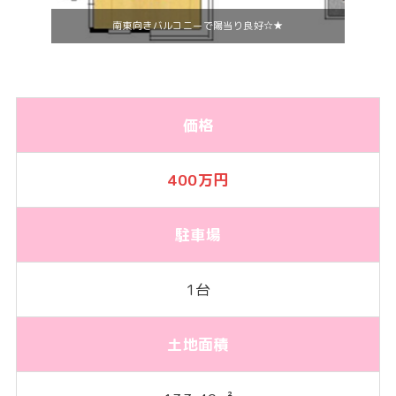
南東向きバルコニーで陽当り良好☆★
価格
400万
円
駐車場
1台
土地面積