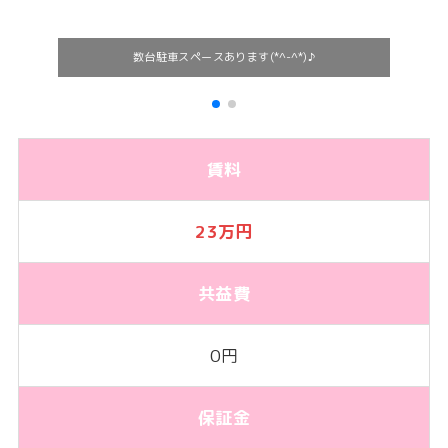
数台駐車スペースあります(*^-^*)♪
賃料
23万円
共益費
0円
保証金