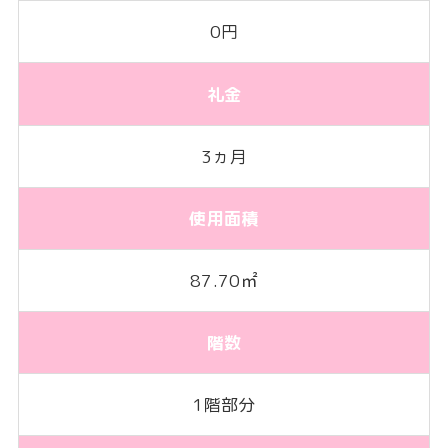
0円
礼金
3ヵ月
使用面積
87.70㎡
階数
1階部分